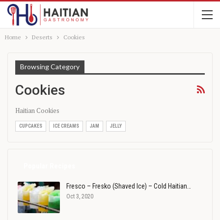
Home
Deserts
Cookies
Browsing Category
Cookies
Haitian Cookies
CUPCAKES
ICE CREAMS
JAM
JELLY
Popular Recipes
Fresco – Fresko (Shaved Ice) – Cold Haitian…
Oct 3, 2020