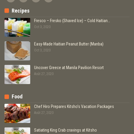
Recipes
Fresco – Fresko (Shaved Ice) – Cold Haitian…
Oct 3, 2020
Easy-Made Haitian Peanut Butter (Manba)
Oct 3, 2020
Uncover Greece at Manila Pavilion Resort
Août 27, 2020
Food
Chef Hiro Prepares Kitsho’s Vacation Packages
Août 27, 2020
Satiating King Crab cravings at Kitsho